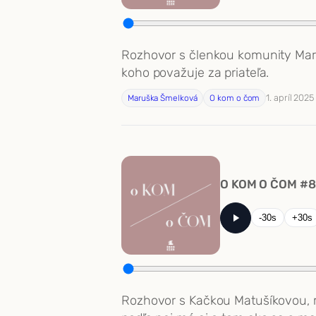
Rozhovor s členkou komunity Maruš
koho považuje za priateľa.
1. apríl 2025
Maruška Šmelková
O kom o čom
O KOM O ČOM #8 
-30s
+30s
Rozhovor s Kačkou Matušíkovou, ma