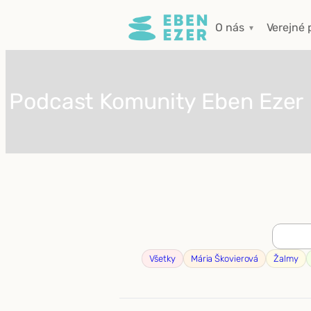
Prejsť
O nás
Verejné 
na
obsah
Podcast Komunity Eben Ezer
Všetky
Mária Škovierová
Žalmy