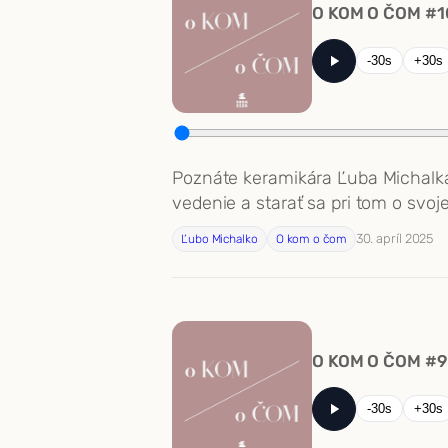
O KOM O ČOM #1
-30s
+30s
Poznáte keramikára Ľuba Michalka? 
vedenie a starať sa pri tom o svoj
30. apríl 2025
Ľubo Michalko
O kom o čom
O KOM O ČOM #9
-30s
+30s