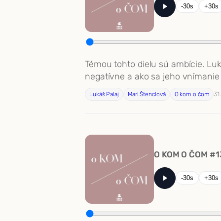
-30s
+30s
Témou tohto dielu sú ambície. Luká
negatívne a ako sa jeho vnímanie
31
Lukáš Palaj
Mari Štenclová
O kom o čom
O KOM O ČOM #13
-30s
+30s