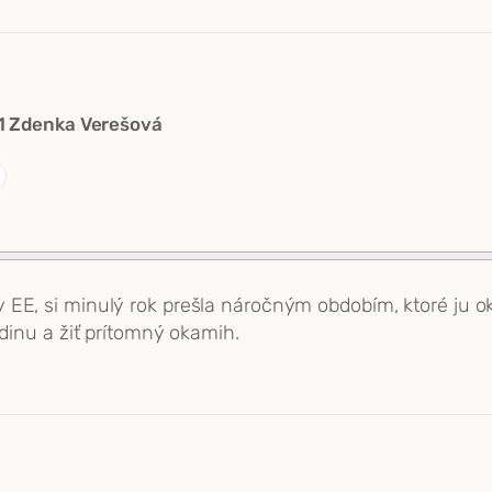
1 Zdenka Verešová
 EE, si minulý rok prešla náročným obdobím, ktoré ju o
odinu a žiť prítomný okamih.