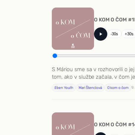
O KOM O ČOM #1
-30s
+30s
S Máriou sme sa v rozhovorili o j
tom, ako v službe začala, v čom j
9.
Eben Youth
Mari Štenclová
O kom o čom
O KOM O ČOM #14