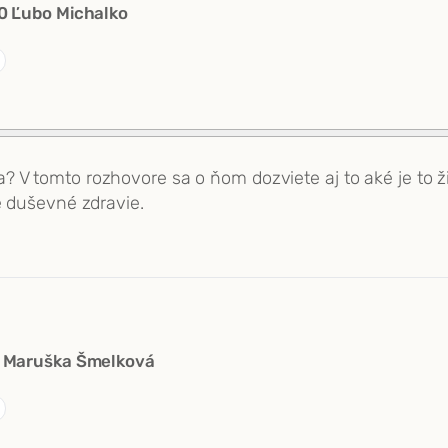
0 Ľubo Michalko
V tomto rozhovore sa o ňom dozviete aj to aké je to žiť
e duševné zdravie.
 Maruška Šmelková