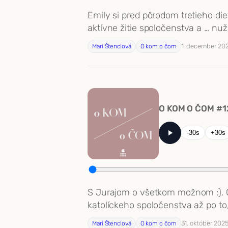
Emily si pred pôrodom tretieho di
aktívne žitie spoločenstva a … nuž 
1. december 20
Mari Štenclová
O kom o čom
O KOM O ČOM #12
-30s
+30s
S Jurajom o všetkom možnom :). Od
katolíckeho spoločenstva až po to
31. október 202
Mari Štenclová
O kom o čom