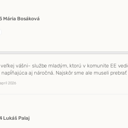
5 Mária Bosáková
ej veľkej vášni- službe mladým, ktorú v komunite EE ve
e napĺňajúca aj náročná. Najskôr sme ale museli prebrať
 apríl 2026
 Lukáš Palaj