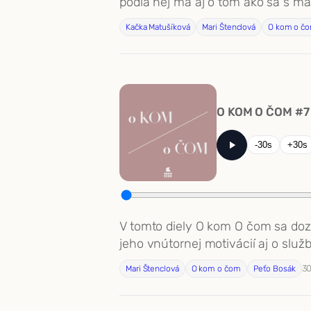
podľa nej má aj o tom ako sa s m
Kačka Matušíková
Mari Štenclová
O kom o č
O KOM O ČOM #7
-30s
+30s
V tomto diely O kom O čom sa dozv
jeho vnútornej motivácií aj o služ
30
Mari Štenclová
O kom o čom
Peťo Bosák