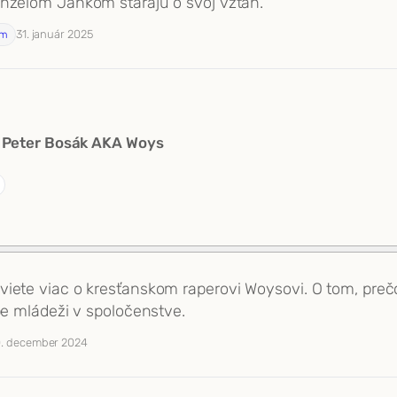
anželom Jankom starajú o svoj vzťah.
31. január 2025
om
 Peter Bosák AKA Woys
iete viac o kresťanskom raperovi Woysovi. O tom, prečo 
be mládeži v spoločenstve.
. december 2024