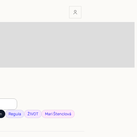
m
Regula
ŽIVOT
Mari Štenclová