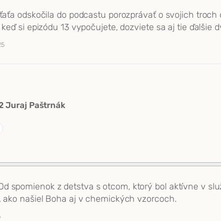
eťaťa odskočila do podcastu porozprávať o svojich troc
keď si epizódu 13 vypočujete, dozviete sa aj tie ďalšie d
25
 Juraj Paštrnák
 spomienok z detstva s otcom, ktorý bol aktívne v služ
, ako našiel Boha aj v chemických vzorcoch.
5