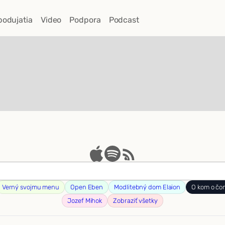
podujatia
Video
Podpora
Podcast
Verný svojmu menu
Open Eben
Modlitebný dom Elaion
O kom o čo
Jozef Mihok
Zobraziť všetky