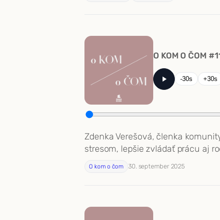
O KOM O ČOM #1
-30s
+30s
Zdenka Verešová, členka komunity
stresom, lepšie zvládať prácu aj r
30. september 2025
O kom o čom