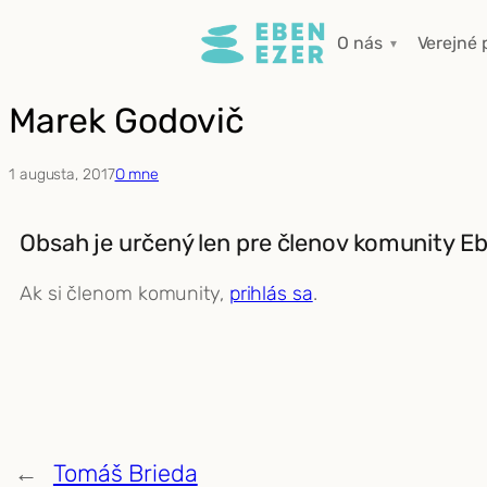
Prejsť
O nás
Verejné 
na
obsah
Marek Godovič
1 augusta, 2017
O mne
Obsah je určený len pre členov komunity E
Ak si členom komunity,
prihlás sa
.
←
Tomáš Brieda