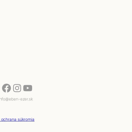
Facebook
Instagram
YouTube
info@eben-ezer.sk
a ochrana súkromia