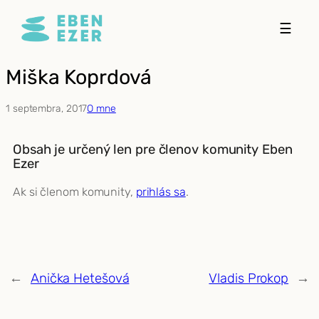
Prejsť
☰
na
obsah
Miška Koprdová
1 septembra, 2017
O mne
Obsah je určený len pre členov komunity Eben
Ezer
Ak si členom komunity,
prihlás sa
.
←
Anička Hetešová
Vladis Prokop
→