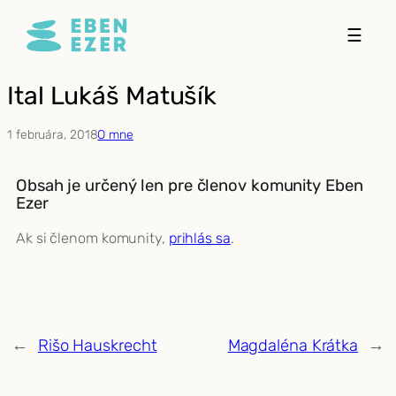
Prejsť
☰
na
obsah
Ital Lukáš Matušík
1 februára, 2018
O mne
Obsah je určený len pre členov komunity Eben
Ezer
Ak si členom komunity,
prihlás sa
.
←
Rišo Hauskrecht
Magdaléna Krátka
→