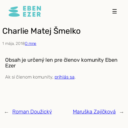
Prejsť
☰
na
obsah
Charlie Matej Šmelko
1 mája, 2018
O mne
Obsah je určený len pre členov komunity Eben
Ezer
Ak si členom komunity,
prihlás sa
.
←
Roman Doužický
Maruška Zajíčková
→