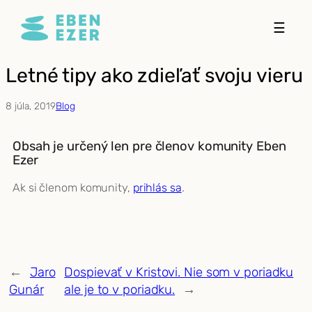
Prejsť
☰
na
obsah
Letné tipy ako zdieľať svoju vieru
8 júla, 2019
Blog
Obsah je určený len pre členov komunity Eben
Ezer
Ak si členom komunity,
prihlás sa
.
←
Jaro
Dospievať v Kristovi. Nie som v poriadku
Gunár
ale je to v poriadku.
→