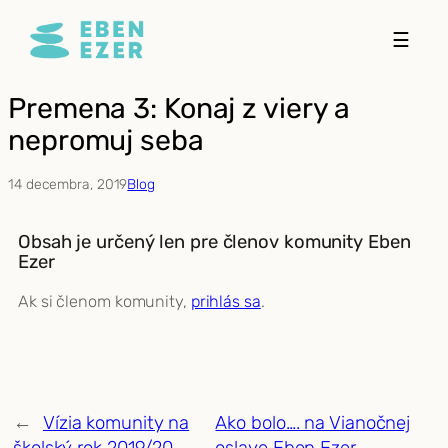
Prejsť
☰
na
obsah
Premena 3: Konaj z viery a
nepromuj seba
14 decembra, 2019
Blog
Obsah je určený len pre členov komunity Eben
Ezer
Ak si členom komunity,
prihlás sa
.
←
Vízia komunity na
Ako bolo…. na Vianočnej
školský rok 2019/20
oslave Eben Ezer
→