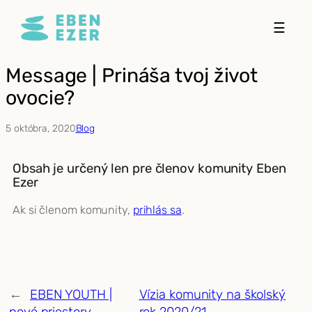
Prejsť
☰
na
obsah
Message | Prináša tvoj život
ovocie?
5 októbra, 2020
Blog
Obsah je určený len pre členov komunity Eben
Ezer
Ak si členom komunity,
prihlás sa
.
←
EBEN YOUTH |
Vízia komunity na školský
nové priestory
rok 2020/21
→