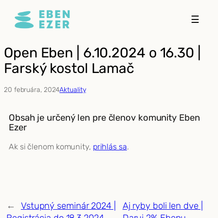
Prejsť
☰
na
obsah
Open Eben | 6.10.2024 o 16.30 |
Farský kostol Lamač
20 februára, 2024
Aktuality
Obsah je určený len pre členov komunity Eben
Ezer
Ak si členom komunity,
prihlás sa
.
←
Vstupný seminár 2024 |
Aj ryby boli len dve |
Registrácia do 18.3.2024
Daruj 2% Ebenu
→