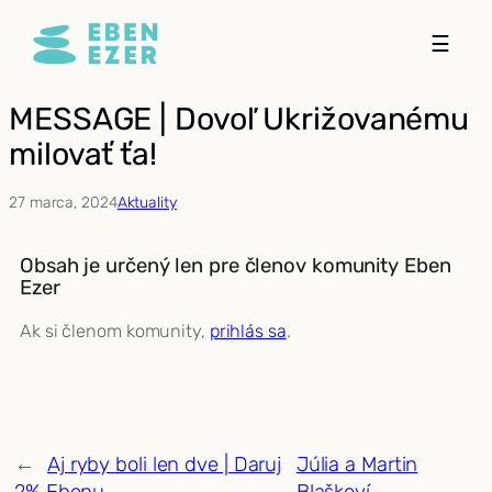
Prejsť
☰
na
obsah
MESSAGE | Dovoľ Ukrižovanému
milovať ťa!
27 marca, 2024
Aktuality
Obsah je určený len pre členov komunity Eben
Ezer
Ak si členom komunity,
prihlás sa
.
←
Aj ryby boli len dve | Daruj
Júlia a Martin
2% Ebenu
Blaškoví
→