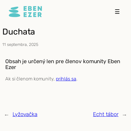
Prejsť
☰
na
obsah
Duchata
11 septembra, 2025
Obsah je určený len pre členov komunity Eben
Ezer
Ak si členom komunity,
prihlás sa
.
←
Lyžovačka
Echt tábor
→