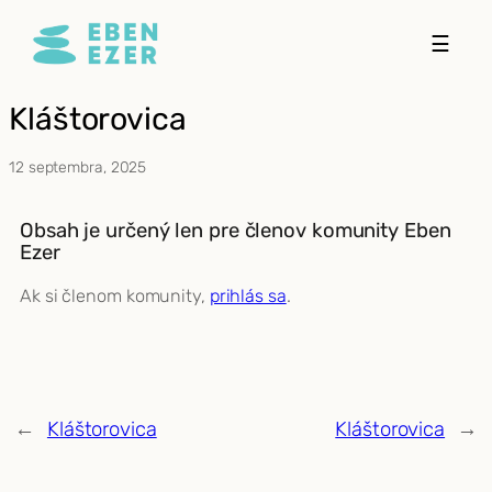
Prejsť
☰
na
obsah
Kláštorovica
12 septembra, 2025
Obsah je určený len pre členov komunity Eben
Ezer
Ak si členom komunity,
prihlás sa
.
←
Kláštorovica
Kláštorovica
→