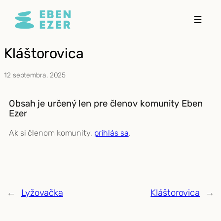
Prejsť
☰
na
obsah
Kláštorovica
12 septembra, 2025
Obsah je určený len pre členov komunity Eben
Ezer
Ak si členom komunity,
prihlás sa
.
←
Lyžovačka
Kláštorovica
→