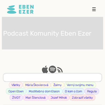
Prejsť
☰
na
obsah
Podcast Komunity Eben Ezer
Všetky
Mária Škovierová
Žalmy
Verný svojmu menu
Open Eben
Modlitebný dom Elaion
O kom o čom
Regula
ŽIVOT
Mari Štenclová
Jozef Mihok
Zobraziť všetky