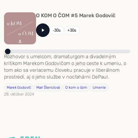
O KOM O ČOM #5 Marek Godovič
-30s
+30s
Rozhovor s umelcom, dramaturgom a divadelným
kritikom Marekom Godovičom o jeho ceste k umeniu, o
tom ako sa veriacemu človeku pracuje v liberálnom
prostredí, aj o jeho službe v nocľahárni DePaul.
Marek Godovič
Mari Štenclová
O kom o čom
Umenie
28. október 2024