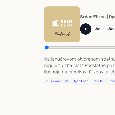
Srdce Elizea | 
-30s
+30s
Na januárovom otvorenom stretnutí
regule "Túžba rásť". Podstatné pr
ilustruje na prorokovi Elizeovi a je
o. Slavomir Palfi
Open Eben
Regula
Túžba