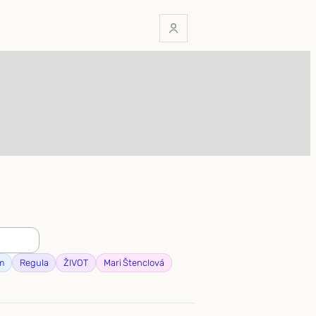
m
Regula
ŽIVOT
Mari Štenclová