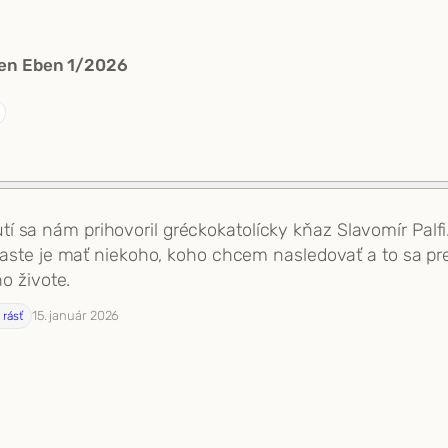
Open Eben 1/2026
 sa nám prihovoril gréckokatolícky kňaz Slavomír Palfi.
i raste je mať niekoho, koho chcem nasledovať a to sa 
ho živote.
15. január 2026
 rásť