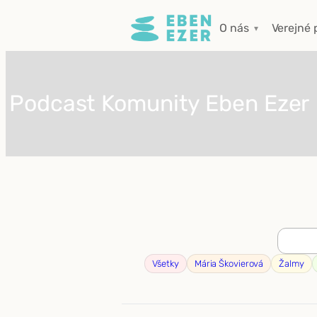
Prejsť
O nás
Verejné 
na
obsah
Podcast Komunity Eben Ezer
Všetky
Mária Škovierová
Žalmy