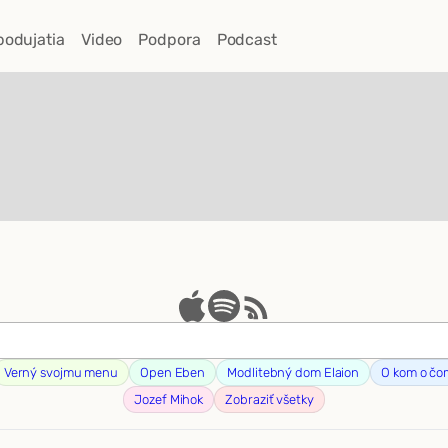
podujatia
Video
Podpora
Podcast
Verný svojmu menu
Open Eben
Modlitebný dom Elaion
O kom o čo
Jozef Mihok
Zobraziť všetky