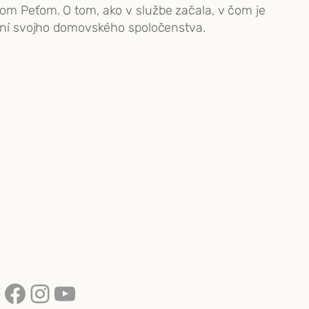
lom Peťom. O tom, ako v službe začala, v čom je
šťaní svojho domovského spoločenstva.
Facebook
Instagram
YouTube