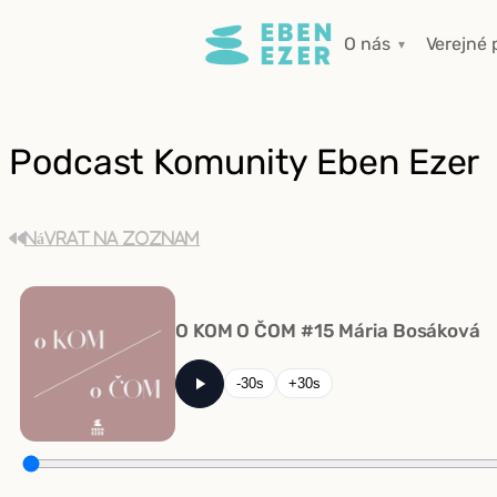
Prejsť
O nás
Verejné 
na
obsah
Podcast Komunity Eben Ezer
Návrat na zoznam
O KOM O ČOM #15 Mária Bosáková
-30s
+30s