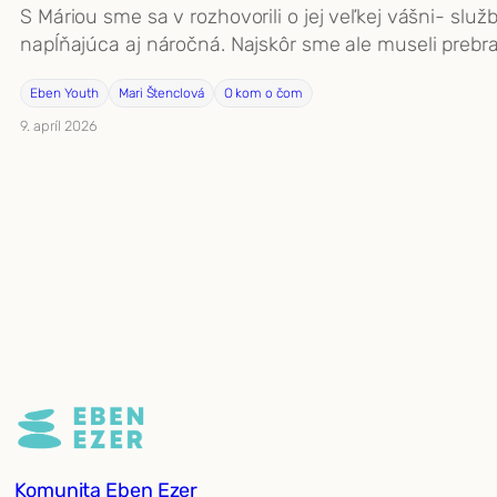
S Máriou sme sa v rozhovorili o jej veľkej vášni- sl
napĺňajúca aj náročná. Najskôr sme ale museli prebra
Eben Youth
Mari Štenclová
O kom o čom
9. apríl 2026
Komunita Eben Ezer