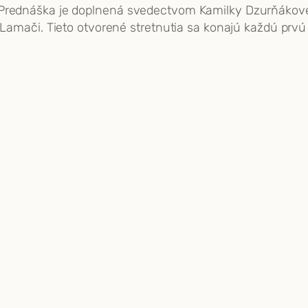
. Prednáška je doplnená svedectvom Kamilky Dzurňákove
e Lamači. Tieto otvorené stretnutia sa konajú každú prvú