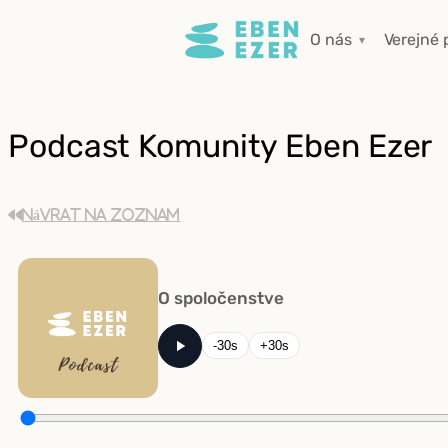
Prejsť
O nás
Verejné 
na
obsah
Podcast Komunity Eben Ezer
Návrat na zoznam
O spoločenstve
-30s
+30s