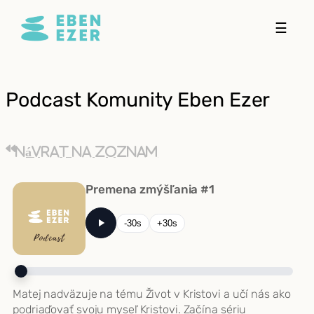
Prejsť
☰
na
obsah
Podcast Komunity Eben Ezer
Návrat na zoznam
Premena zmýšľania #1
-30s
+30s
Matej nadväzuje na tému Život v Kristovi a učí nás ako
podriaďovať svoju myseľ Kristovi. Začína sériu