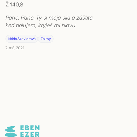
Ž 140,8
Pane, Pane, Ty si moja sila a záštita,
keď bojujem, kryješ mi hlavu.
Mária Škovierová
Žalmy
7. máj 2021