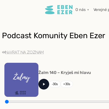
Prejsť
O nás
Verejné 
na
obsah
Podcast Komunity Eben Ezer
Návrat na zoznam
Žalm 140 – Kryješ mi hlavu
-30s
+30s