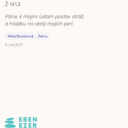
Ž 141,3
Pane, k mojim ústam postav stráž,
a hliadku na okraj mojich perí.
Mária Škovierová
Žalmy
9. máj 2021