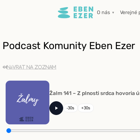
Prejsť
O nás
Verejné 
na
obsah
Podcast Komunity Eben Ezer
Návrat na zoznam
Žalm 141 – Z plnosti srdca hovoria ú
-30s
+30s