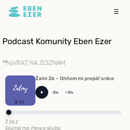
Prejsť
☰
na
obsah
Podcast Komunity Eben Ezer
Návrat na zoznam
Žalm 26 – Ohňom mi prepáľ srdce
-30s
+30s
Ž 26,2
Skúmaj ma, Pane a skúšaj,