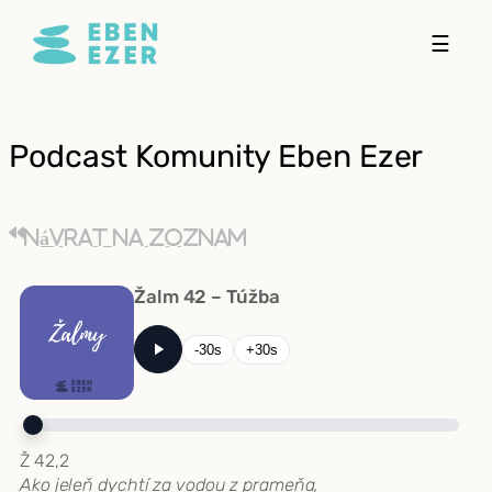
Prejsť
☰
na
obsah
Podcast Komunity Eben Ezer
Návrat na zoznam
Žalm 42 – Túžba
-30s
+30s
Ž 42,2
Ako jeleň dychtí za vodou z prameňa,