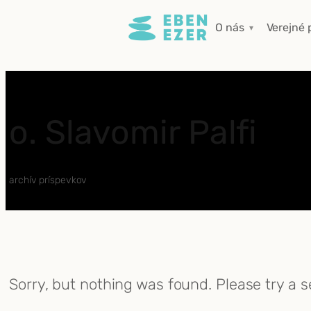
Prejsť
O nás
Verejné 
na
obsah
o. Slavomir Palfi
archív príspevkov
Sorry, but nothing was found. Please try a 