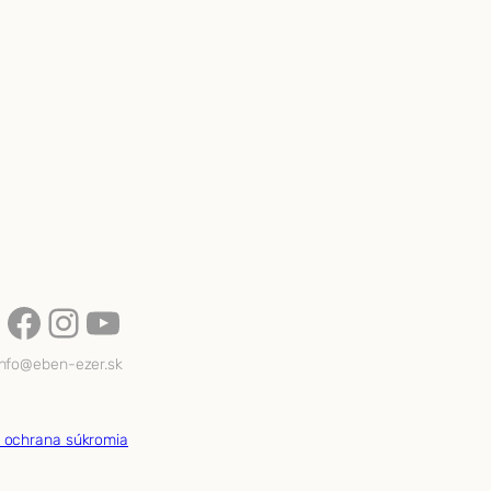
Facebook
Instagram
YouTube
info@eben-ezer.sk
a ochrana súkromia