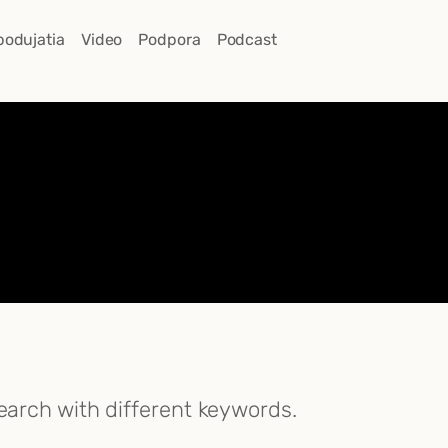
podujatia
Video
Podpora
Podcast
search with different keywords.