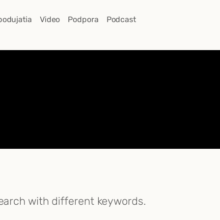
podujatia
Video
Podpora
Podcast
search with different keywords.