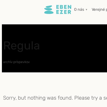
Prejsť
O nás
Verejné 
na
obsah
Regula
archív príspevkov
Sorry, but nothing was found. Please try a 