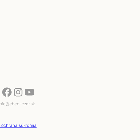
Facebook
Instagram
YouTube
info@eben-ezer.sk
a ochrana súkromia