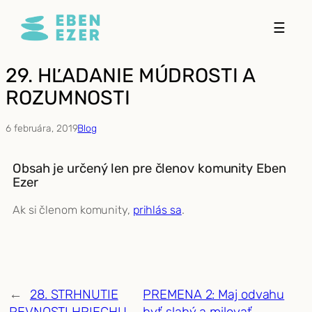
Prejsť
☰
na
obsah
29. HĽADANIE MÚDROSTI A
ROZUMNOSTI
6 februára, 2019
Blog
Obsah je určený len pre členov komunity Eben
Ezer
Ak si členom komunity,
prihlás sa
.
←
28. STRHNUTIE
PREMENA 2: Maj odvahu
PEVNOSTI HRIECHU
byť slabý a milovať
→