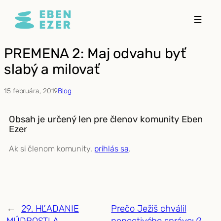
Prejsť
☰
na
obsah
PREMENA 2: Maj odvahu byť
slabý a milovať
15 februára, 2019
Blog
Obsah je určený len pre členov komunity Eben
Ezer
Ak si členom komunity,
prihlás sa
.
←
29. HĽADANIE
Prečo Ježiš chválil
MÚDROSTI A
nepoctivého správcu?