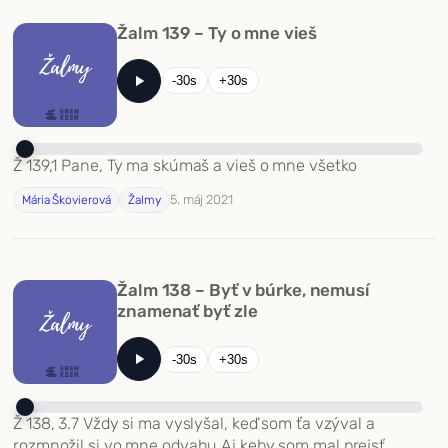
Žalm 139 – Ty o mne vieš
-30s
+30s
Ž 139,1 Pane, Ty ma skúmaš a vieš o mne všetko
5. máj 2021
Mária Škovierová
Žalmy
Žalm 138 – Byť v búrke, nemusí
znamenať byť zle
-30s
+30s
Ž 138, 3.7 Vždy si ma vyslyšal, keď som ťa vzýval a
rozmnožil si vo mne odvahu Aj keby som mal prejsť