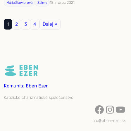
18. marec 2021
Mária Škovierová
Žalmy
1
2
3
4
Ďalej »
Komunita Eben Ezer
Katolícke charizmatické spoločenstvo
Facebook
Instagram
YouTube
info@eben-ezer.sk