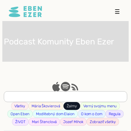
Prejsť
☰
na
obsah
Podcast Komunity Eben Ezer
Všetky
Mária Škovierová
Žalmy
Verný svojmu menu
Open Eben
Modlitebný dom Elaion
O kom o čom
Regula
ŽIVOT
Mari Štenclová
Jozef Mihok
Zobraziť všetky