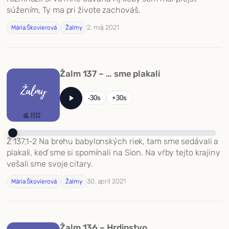
súžením, Ty ma pri živote zachováš.
2. máj 2021
Mária Škovierová
Žalmy
Žalm 137 – … sme plakali
-30s
+30s
Ž 137,1-2 Na brehu babylonských riek, tam sme sedávali a
plakali, keď sme si spomínali na Sion. Na vŕby tejto krajiny
vešali sme svoje citary.
30. apríl 2021
Mária Škovierová
Žalmy
Žalm 136 – Hrdinstvo