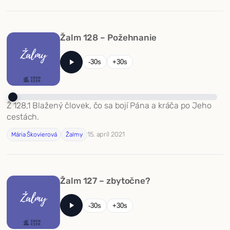
Žalm 128 – Požehnanie
-30s
+30s
Ž 128,1 Blažený človek, čo sa bojí Pána a kráča po Jeho
cestách.
15. apríl 2021
Mária Škovierová
Žalmy
Žalm 127 – zbytočne?
-30s
+30s