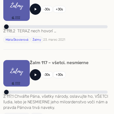
-30s
+30s
Ž 118,2 TERAZ nech hovorí …
23. marec 2021
Mária Škovierová
Žalmy
Žalm 117 – všetci. nesmierne
-30s
+30s
Ž 117,1 Chváľte Pána, všetky národy, oslavujte ho, VŠETCI
ľudia, lebo je NESMIERNE jeho milosrdenstvo voči nám a
pravda Pánova trvá naveky.