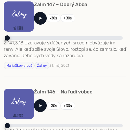
Žalm 147 – Dobrý Abba
-30s
+30s
Ž 147,3.18 Uzdravuje skľúčených srdcom obväzuje im
rany. Ale keď zošle svoje Slovo, roztopí sa, čo zamrzlo, keď
zavanie Jeho dych vody sa rozprúdia.
31. máj 2021
Mária Škovierová
Žalmy
Žalm 146 – Na ľudí vôbec
-30s
+30s