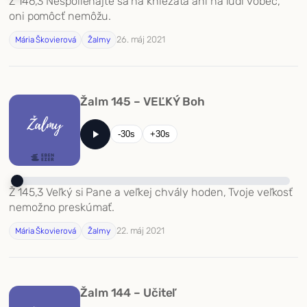
Ž 146,3 Nespoliehajte sa na kniežatá ani na ľudí vôbec,
oni pomôcť nemôžu.
26. máj 2021
Mária Škovierová
Žalmy
Žalm 145 – VEĽKÝ Boh
-30s
+30s
Ž 145,3 Veľký si Pane a veľkej chvály hoden, Tvoje veľkosť
nemožno preskúmať.
22. máj 2021
Mária Škovierová
Žalmy
Žalm 144 – Učiteľ