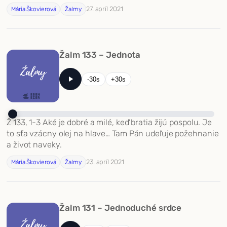
27. apríl 2021
Mária Škovierová
Žalmy
Žalm 133 – Jednota
-30s
+30s
Ž 133, 1-3 Aké je dobré a milé, keď bratia žijú pospolu. Je
to sťa vzácny olej na hlave… Tam Pán udeľuje požehnanie
a život naveky.
23. apríl 2021
Mária Škovierová
Žalmy
Žalm 131 – Jednoduché srdce