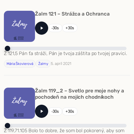
Žalm 121 – Strážca a Ochranca
-30s
+30s
Ž 121,5 Pán ťa stráži, Pán je tvoja záštita po tvojej pravici.
5. apríl 2021
Mária Škovierová
Žalmy
Žalm 119_2 – Svetlo pre moje nohy a
pochodeň na mojich chodníkoch
-30s
+30s
Ž 119,71.105 Bolo to dobre, že som bol pokorený, aby som