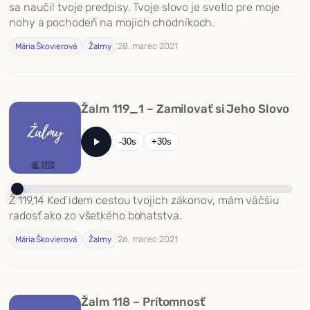
sa naučil tvoje predpisy. Tvoje slovo je svetlo pre moje
nohy a pochodeň na mojich chodníkoch.
28. marec 2021
Mária Škovierová
Žalmy
Žalm 119_1 – Zamilovať si Jeho Slovo
-30s
+30s
Ž 119,14 Keď idem cestou tvojich zákonov, mám väčšiu
radosť ako zo všetkého bohatstva.
26. marec 2021
Mária Škovierová
Žalmy
Žalm 118 – Prítomnosť