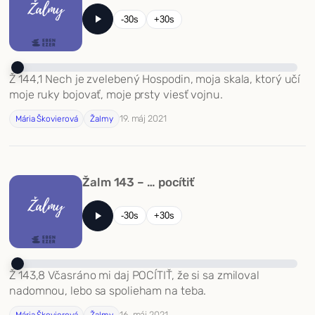
-30s
+30s
Ž 144,1 Nech je zvelebený Hospodin, moja skala, ktorý učí
moje ruky bojovať, moje prsty viesť vojnu.
19. máj 2021
Mária Škovierová
Žalmy
Žalm 143 – … pocítiť
-30s
+30s
Ž 143,8 Včasráno mi daj POCÍTIŤ, že si sa zmiloval
nadomnou, lebo sa spolieham na teba.
16. máj 2021