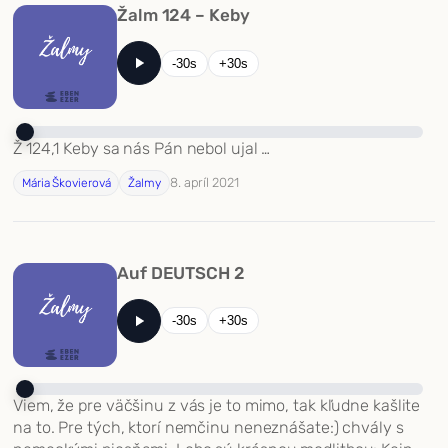
Žalm 124 – Keby
-30s
+30s
Ž 124,1 Keby sa nás Pán nebol ujal …
8. apríl 2021
Mária Škovierová
Žalmy
Auf DEUTSCH 2
-30s
+30s
Viem, že pre väčšinu z vás je to mimo, tak kľudne kašlite
na to. Pre tých, ktorí nemčinu neneznášate:) chvály s