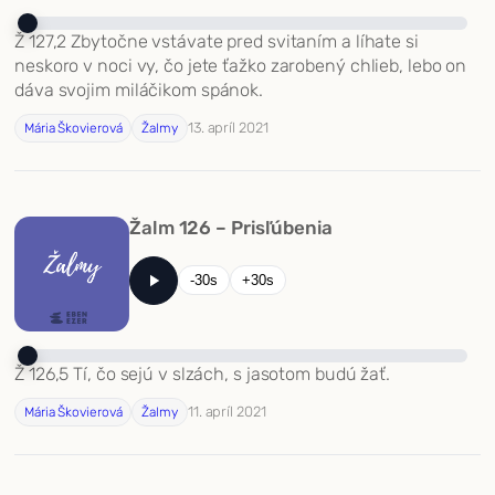
Ž 127,2 Zbytočne vstávate pred svitaním a líhate si
neskoro v noci vy, čo jete ťažko zarobený chlieb, lebo on
dáva svojim miláčikom spánok.
13. apríl 2021
Mária Škovierová
Žalmy
Žalm 126 – Prisľúbenia
-30s
+30s
Ž 126,5 Tí, čo sejú v slzách, s jasotom budú žať.
11. apríl 2021
Mária Škovierová
Žalmy