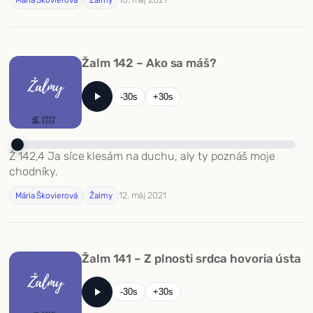
Mária Škovierová
Žalmy
Žalm 142 – Ako sa máš?
-30s
+30s
Ž 142,4 Ja síce klesám na duchu, aly ty poznáš moje
chodníky.
12. máj 2021
Mária Škovierová
Žalmy
Žalm 141 – Z plnosti srdca hovoria ústa
-30s
+30s