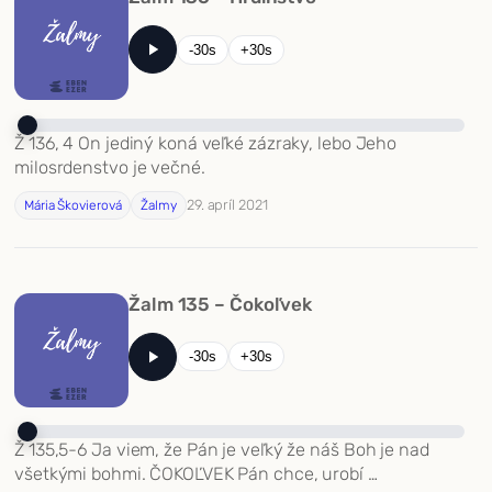
-30s
+30s
Ž 136, 4 On jediný koná veľké zázraky, lebo Jeho
milosrdenstvo je večné.
29. apríl 2021
Mária Škovierová
Žalmy
Žalm 135 – Čokoľvek
-30s
+30s
Ž 135,5-6 Ja viem, že Pán je veľký že náš Boh je nad
všetkými bohmi. ČOKOĽVEK Pán chce, urobí …