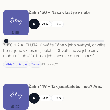
Žalm 150 – Naša vlasť je v nebi
-30s
+30s
Ž 150, 1-2 ALELUJA. Chváľte Pána v jeho svätyni, chváľte
ho na jeho vznešenej oblohe. Chváľte ho za jeho činy
mohutné, chváľte ho za jeho nesmiernu velebnosť.
10. jún 2021
Mária Škovierová
Žalmy
Žalm 149 – Tak jasať alebo meč? Áno.
-30s
+30s