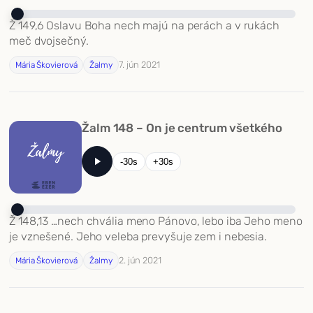
Ž 149,6 Oslavu Boha nech majú na perách a v rukách
meč dvojsečný.
7. jún 2021
Mária Škovierová
Žalmy
Žalm 148 – On je centrum všetkého
-30s
+30s
Ž 148,13 …nech chvália meno Pánovo, lebo iba Jeho meno
je vznešené. Jeho veleba prevyšuje zem i nebesia.
2. jún 2021
Mária Škovierová
Žalmy