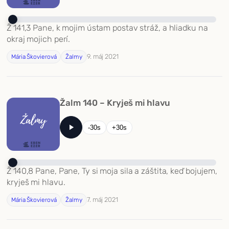
Ž 141,3 Pane, k mojim ústam postav stráž, a hliadku na
okraj mojich perí.
9. máj 2021
Mária Škovierová
Žalmy
Žalm 140 – Kryješ mi hlavu
-30s
+30s
Ž 140,8 Pane, Pane, Ty si moja sila a záštita, keď bojujem,
kryješ mi hlavu.
7. máj 2021
Mária Škovierová
Žalmy