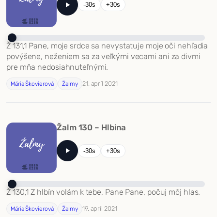
-30s
+30s
Ž 131,1 Pane, moje srdce sa nevystatuje moje oči nehľadia
povýšene, neženiem sa za veľkými vecami ani za divmi
pre mňa nedosiahnuteľnými.
21. apríl 2021
Mária Škovierová
Žalmy
Žalm 130 – Hlbina
-30s
+30s
Ž 130,1 Z hlbín volám k tebe, Pane Pane, počuj môj hlas.
19. apríl 2021
Mária Škovierová
Žalmy