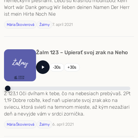
nemeckými piesňami. Lebo sú krásnou modlitbou: Kein
Wort wär Dank genug Wir lieben deinen Namen Der Herr
ist mein Hirte Noch Nie
7. apríl 2021
Mária Škovierová
Žalmy
Žalm 123 – Upierať svoj zrak na Neho
-30s
+30s
Ž 123,1 Oči dvíham k tebe, čo na nebesiach prebývaš. 2Pt
1,19 Dobre robíte, keď naň upierate svoj zrak ako na
sviecu, ktorá svieti na temnom mieste, až kým nezažiari
deň a nevyjde vám v srdci zornička.
6. apríl 2021
Mária Škovierová
Žalmy