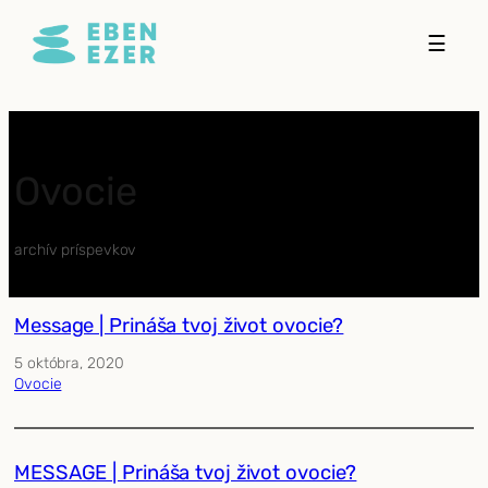
Prejsť
☰
na
obsah
Ovocie
archív príspevkov
Message | Prináša tvoj život ovocie?
5 októbra, 2020
Ovocie
MESSAGE | Prináša tvoj život ovocie?